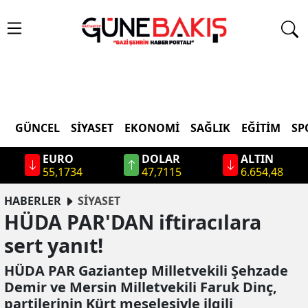
GÜNCEL
SIYASET
EKONOMI
SAĞLIK
EĞITIM
SP
EURO
DOLAR
ALTIN
55,1734
47,7115
6.654,48
HABERLER
SİYASET
HÜDA PAR'DAN iftiracılara
sert yanıt!
HÜDA PAR Gaziantep Milletvekili Şehzade
Demir ve Mersin Milletvekili Faruk Dinç,
partilerinin Kürt meselesiyle ilgili