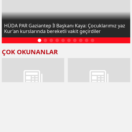
HÜDA PAR Gaziantep İl Başkanı Kaya: Çocuklarımız yaz
Kur'an kurslarında bereketli vakit geçirdiler
ÇOK OKUNANLAR
Başkan Mustafa Kaya kolları
HÜDA PAR Gaziantep İl
sıvadı
Başkanı Kaya: Çocuklarımız
yaz Kur'an kurslarında
bereketli vakit geçirdiler