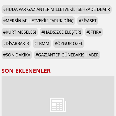
#
HÜDA PAR GAZIANTEP MILLETVEKILI ŞEHZADE DEMIR
#
MERSIN MILLETVEKILI FARUK DINÇ
#
SIYASET
#
KÜRT MESELESI
#
HADSIZCE ELEŞTIRI
#
IFTIRA
#
DIYARBAKIR
#
TBMM
#
ÖZGÜR ÖZEL
#
SON DAKIKA
#
GAZIANTEP GÜNEBAKIŞ HABER
SON EKLENENLER