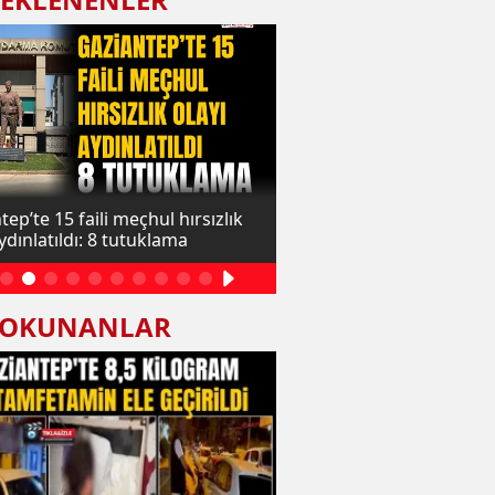
ep’te 15 faili meçhul hırsızlık
Gaziantep’te 57 milyon lir
ydınlatıldı: 8 tutuklama
dolandırıcılık operasyonu
yakalandı
 OKUNANLAR