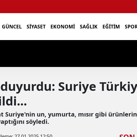
GÜNCEL
SIYASET
EKONOMI
SAĞLIK
EĞITIM
SPO
duyurdu: Suriye Türkiy
di...
t Suriye'nin un, yumurta, mısır gibi ürünleri
aptığını söyledi.
SON
lleme:
27.01.2025 12:50