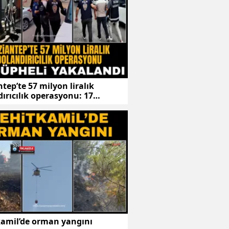
tep’te 57 milyon liralık
ırıcılık operasyonu: 17
li yakalandı
kamil’de orman yangını