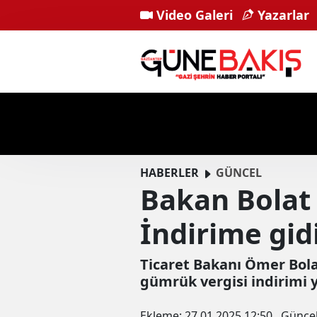
Video Galeri
Yazarlar
HABERLER
GÜNCEL
Bakan Bolat 
İndirime gidil
Ticaret Bakanı Ömer Bola
gümrük vergisi indirimi y
Ekleme:
27.01.2025 12:50
Günce