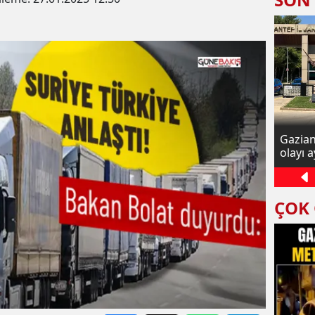
Diyanet Sen Gaziantep Şube Başkanı
Gaziant
Göral: Gazze'de zulüm ve işgal
olayı a
sürüyor
ÇOK