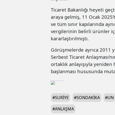
Ticaret Bakanlığı heyeti geçt
araya gelmiş, 11 Ocak 2025’t
ve tüm sınır kapılarında ay
vergilerinin belirli ürünler 
kararlaştırılmıştı.
Görüşmelerde ayrıca 2011 yı
Serbest Ticaret Anlaşması’nı
ortaklık anlayışıyla yeniden
başlanması hususunda mutab
#
SURIYE
#
SONDAKIKA
#
UN
#
ANLAŞMA