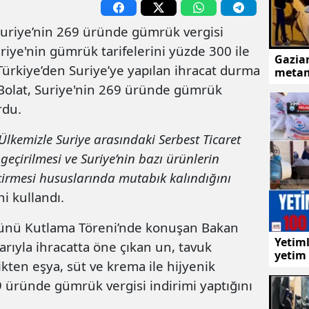
Suriye’nin 269 üründe gümrük vergisi
uriye'nin gümrük tarifelerini yüz­de 300 ile
Gazian
Türkiye’den Suriye’ye ya­pılan ihracat durma
metam
 Bolat, Suriye'nin 269 üründe gümrük
rdu.
Ülkemizle Suriye arasındaki Serbest Ticaret
eçirilmesi ve Suriye’nin bazı ürünlerin
irmesi hususlarında mutabık kalındığını
ni kullandı.
nü Kutlama Töreni’nde konuşan Bakan
Yetiml
barıyla ihracatta öne çıkan un, tavuk
yetim 
ikten eşya, süt ve krema ile hijyenik
üründe gümrük vergisi indirimi yaptığını