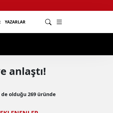
R
YAZARLAR
e anlaştı!
n de olduğu 269 üründe
 EKLENENLER