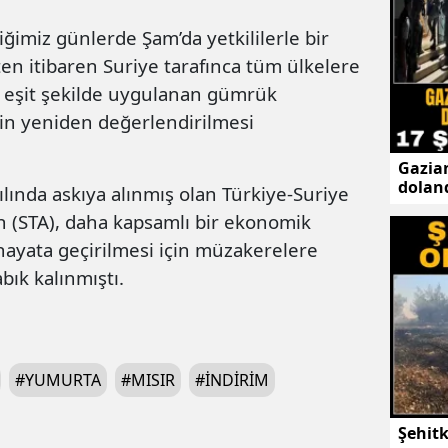
iğimiz günlerde Şam’da yetkililerle bir
en itibaren Suriye tarafınca tüm ülkelere
nı eşit şekilde uygulanan gümrük
için yeniden değerlendirilmesi
Gazian
doland
lında askıya alınmış olan Türkiye-Suriye
şüphe
n (STA), daha kapsamlı bir ekonomik
 hayata geçirilmesi için müzakerelere
ık kalınmıştı.
#
YUMURTA
#
MISIR
#
INDIRIM
Şehit