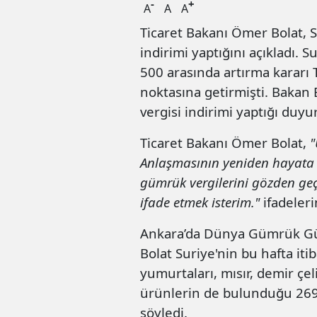
-
+
A
A
A
Ticaret Bakanı Ömer Bolat, 
indirimi yaptığını açıkladı. S
500 arasında artırma kararı 
noktasına getirmişti. Bakan
vergisi indirimi yaptığı duyu
Ticaret Bakanı Ömer Bolat,
"
Anlaşmasının yeniden hayata g
gümrük vergilerini gözden geç
ifade etmek isterim."
ifadeleri
Ankara’da Dünya Gümrük Gü
Bolat Suriye'nin bu hafta iti
yumurtaları, mısır, demir çel
ürünlerin de bulunduğu 269 
söyledi.