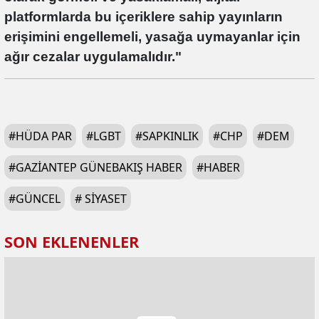
platformlarda bu içeriklere sahip yayınların
erişimini engellemeli, yasağa uymayanlar için
ağır cezalar uygulamalıdır."
#
HÜDA PAR
#
LGBT
#
SAPKINLIK
#
CHP
#
DEM
#
GAZIANTEP GÜNEBAKIŞ HABER
#
HABER
#
GÜNCEL
#
SIYASET
SON EKLENENLER