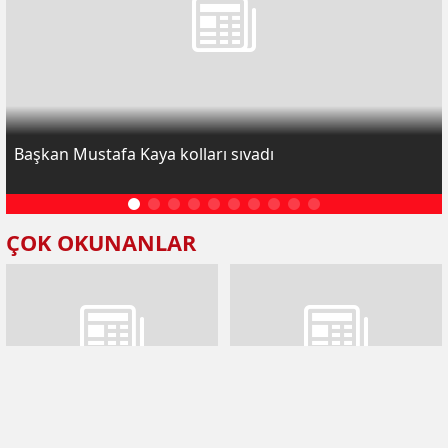
Başkan Mustafa Kaya kolları sıvadı
ÇOK OKUNANLAR
Yapıcıoğlu: Davamız hakkı
Başkan Mustafa Kaya kolları
hakim, adaleti yeryüzünde
sıvadı