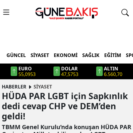
GÜNCEL
SIYASET
EKONOMI
SAĞLIK
EĞITIM
SP
EURO
DOLAR
ALTIN
55,0953
47,5753
6.560,70
HABERLER
SİYASET
HÜDA PAR LGBT için Sapkınlık
dedi cevap CHP ve DEM’den
geldi!
TBMM Genel Kurulu’nda konuşan HÜDA PAR