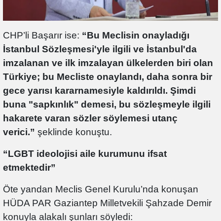
CHP’li Başarır ise:
“Bu Meclisin onayladığı
İstanbul Sözleşmesi'yle ilgili ve İstanbul'da
imzalanan ve ilk imzalayan ülkelerden biri olan
Türkiye; bu Mecliste onaylandı, daha sonra bir
gece yarısı kararnamesiyle kaldırıldı. Şimdi
buna "sapkınlık" demesi, bu sözleşmeyle ilgili
hakarete varan sözler söylemesi utanç
verici.”
şeklinde konuştu.
“LGBT ideolojisi aile kurumunu ifsat
etmektedir”
Öte yandan Meclis Genel Kurulu’nda konuşan
HÜDA PAR Gaziantep Milletvekili Şahzade Demir
konuyla alakalı şunları söyledi: