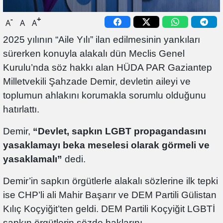
-
+
A
A
A
2025 yılının “Aile Yılı” ilan edilmesinin yankıları
sürerken konuyla alakalı dün Meclis Genel
Kurulu’nda söz hakkı alan HÜDA PAR Gaziantep
Milletvekili Şahzade Demir, devletin aileyi ve
toplumun ahlakını korumakla sorumlu olduğunu
hatırlattı.
Demir,
“Devlet, sapkın LGBT propagandasını
yasaklamayı beka meselesi olarak görmeli ve
yasaklamalı”
dedi.
Demir’in sapkın örgütlerle alakalı sözlerine ilk tepki
ise CHP’li ali Mahir Başarır ve DEM Partili Gülistan
Kılıç Koçyiğit’ten geldi. DEM Partili Koçyiğit LGBTİ
sapkın örgütlerin sözde haklarını