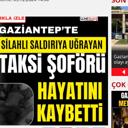
Diyanet Sen Gaziantep Şube Başkanı
Gaziant
Göral: Gazze'de zulüm ve işgal
olayı a
sürüyor
ÇOK