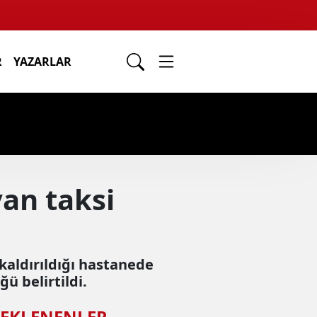
R
YAZARLAR
yan taksi
 kaldırıldığı hastanede
ü belirtildi.
 EKLENENLER