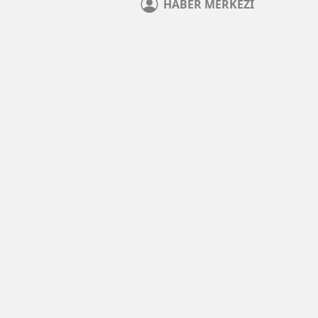
HABER
MERKEZİ
Çerez Politikası
Veri politikasındaki amaçlarla sınırlı ve mevzuata uyg
-
+
A
A
A