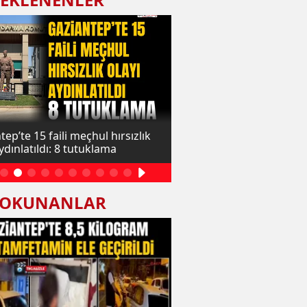
ep’te 15 faili meçhul hırsızlık
Gaziantep’te 57 milyon lir
ydınlatıldı: 8 tutuklama
dolandırıcılık operasyonu
yakalandı
 OKUNANLAR