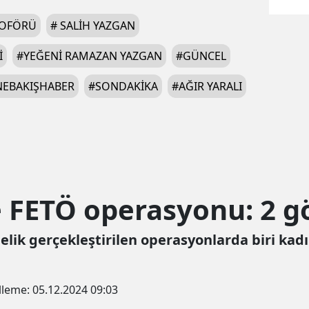
ŞOFÖRÜ
#
SALIH YAZGAN
I
#
YEĞENI RAMAZAN YAZGAN
#
GÜNCEL
EBAKIŞHABER
#
SONDAKIKA
#
AĞIR YARALI
 FETÖ operasyonu: 2 gö
lik gerçekleştirilen operasyonlarda biri kadı
lleme:
05.12.2024 09:03