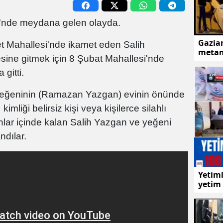
i'nde meydana gelen olayda.
Gazian
t Mahallesi'nde ikamet eden Salih
metam
esine gitmek için 8 Şubat Mahallesi'nde
gitti.
eğeninin (Ramazan Yazgan) evinin önünde
n
kimliği belirsiz kişi veya kişilerce silahlı
anlar içinde kalan Salih Yazgan ve yeğeni
dılar.
Yetiml
yetim 