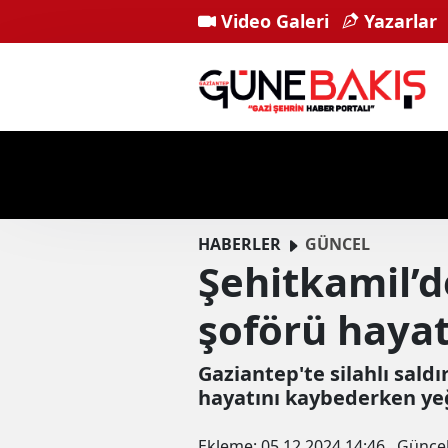
Video Galeri
Yazarlar
HABERLER
GÜNCEL
Şehitkamil’de
şoförü hayat
Gaziantep'te silahlı sald
hayatını kaybederken yeğ
Ekleme:
05.12.2024 14:46
Günce