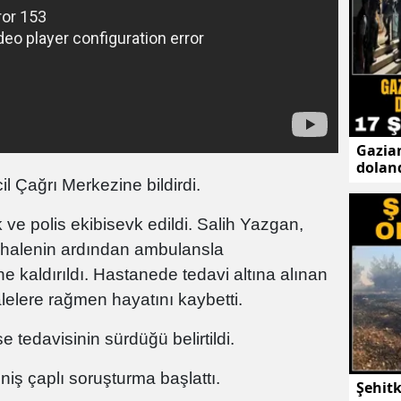
Gazian
doland
şüphe
 Çağrı Merkezine bildirdi.
 ve polis ekibisevk edildi. Salih Yazgan,
ahalenin ardından ambulansla
e kaldırıldı. Hastanede tedavi altına alınan
elere rağmen hayatını kaybetti.
tedavisinin sürdüğü belirtildi.
eniş çaplı soruşturma başlattı.
Şehit