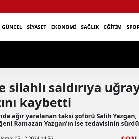
GÜNCEL
SIYASET
EKONOMI
SAĞLIK
EĞITIM
SPO
 silahlı saldırıya uğra
ını kaybetti
ırıda ağır yaralanan taksi şoförü Salih Yazgan,
eni Ramazan Yazgan’ın ise tedavisinin sürdüğ
SON
lleme:
05.12.2024 14:56