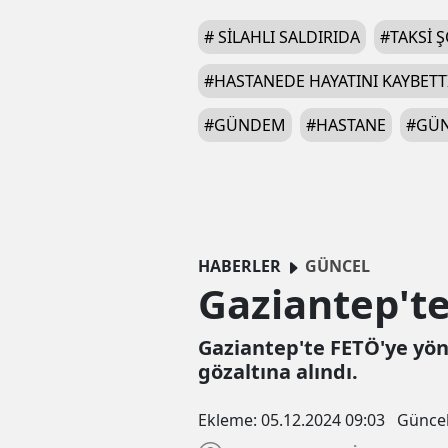
#
SILAHLI SALDIRIDA
#
TAKSI 
#
HASTANEDE HAYATINI KAYBETT
#
GÜNDEM
#
HASTANE
#
GÜN
HABERLER
GÜNCEL
Gaziantep'te
Gaziantep'te FETÖ'ye yöne
gözaltına alındı.
Ekleme:
05.12.2024 09:03
Günce