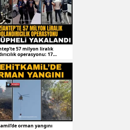
tep’te 57 milyon liralık
ırıcılık operasyonu: 17
li yakalandı
kamil’de orman yangını