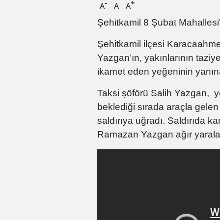
-
+
A
A
A
Şehitkamil 8 Şubat Mahalles
Şehitkamil ilçesi Karacaahme
Yazgan’ın, yakınlarının taziy
ikamet eden yeğeninin yanına 
Taksi şöförü Salih Yazgan,
y
beklediği sırada araçla gele
saldırıya uğradı. Saldırıda k
Ramazan Yazgan ağır yaralan