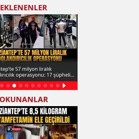
 EKLENENLER
tep’te 57 milyon liralık
Şehitkamil’de orman yan
ırıcılık operasyonu: 17 şüpheli
ndı
 OKUNANLAR