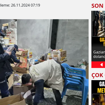
SON
lleme:
26.11.2024 07:19
 Başkanı
Gaziantep’te 15 faili meçhul hırsızlık
Gazian
al
olayı aydınlatıldı: 8 tutuklama
doland
yakala
ÇOK