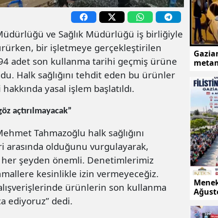
Müdürlüğü ve Sağlık Müdürlüğü iş birliğiyle
ürürken, bir işletmeye gerçekleştirilen
Gazian
4 adet son kullanma tarihi geçmiş ürüne
metam
du. Halk sağlığını tehdit eden bu ürünler
i hakkında yasal işlem başlatıldı.
göz açtırılmayacak”
Mehmet Tahmazoğlu halk sağlığını
ri arasında olduğunu vurgulayarak,
in her şeyden önemli. Denetimlerimiz
hmallere kesinlikle izin vermeyeceğiz.
Menek:
alışverişlerinde ürünlerin son kullanma
Ağust
ca ediyoruz” dedi.
karşı