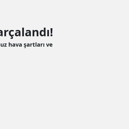
arçalandı!
suz hava şartları ve
Tamam