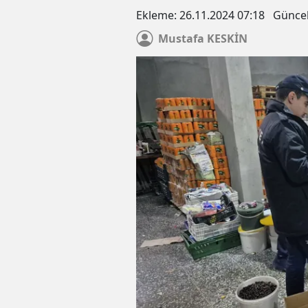
Ekleme:
26.11.2024 07:18
Günce
Mustafa
KESKİN
Diyanet Sen Gaziantep Şube
Göral: Gazze'de zulüm ve işg
sürüyor