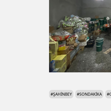
#
ŞAHINBEY
#
SONDAKİKA
#