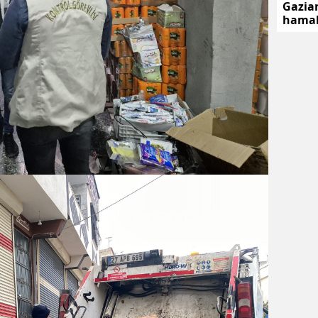
Gazian
hamak 
yanına