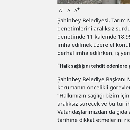
-
+
A
A
A
Şahinbey Belediyesi, Tarım 
denetimlerini aralıksız sürd
denetimde 11 kalemde 18.99
imha edilmek üzere el konul
derhal imha edilirken, iş yer
“Halk sağlığını tehdit edenlere 
Şahinbey Belediye Başkanı 
korumanın öncelikli görevle
“Halkımızın sağlığı bizim iç
aralıksız sürecek ve bu tür i
Vatandaşlarımızdan da gıda 
tarihine dikkat etmelerini ri