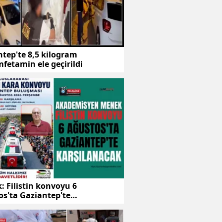
tep'te 8,5 kilogram
fetamin ele geçirildi
 Filistin konvoyu 6
os'ta Gaziantep'te
lanacak