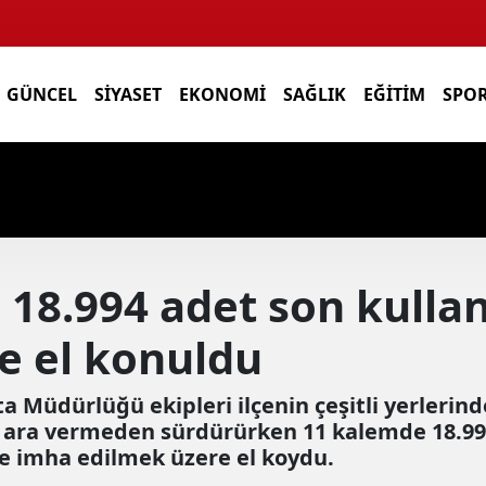
GÜNCEL
SIYASET
EKONOMI
SAĞLIK
EĞITIM
SPO
 18.994 adet son kulla
e el konuldu
a Müdürlüğü ekipleri ilçenin çeşitli yerlerind
ni ara vermeden sürdürürken 11 kalemde 18.9
ne imha edilmek üzere el koydu.