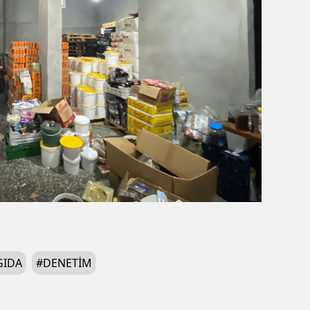
GIDA
#
DENETIM