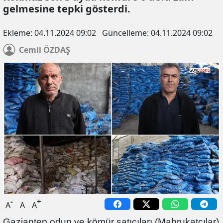
gelmesine tepki gösterdi.
Ekleme:
04.11.2024 09:02
Güncelleme:
04.11.2024 09:02
Cemil
ÖZDAŞ
-
+
A
A
A
Gaziantep odun ve kömür satıcıları (Mahrukatcılar)