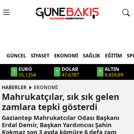
GÜNCEL
SIYASET
EKONOMI
SAĞLIK
EĞITIM
SP
EURO
DOLAR
ALTIN
55,1254
47,6787
6.659,69
HABERLER
EKONOMİ
Mahrukatçılar, sık sık gelen
zamlara tepki gösterdi
Gaziantep Mahrukatcılar Odası Başkanı
Erdal Demir, Başkan Yardımcısı Şahin
Kokmaz son 3 ayda kömüre 6 defa zam