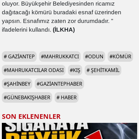
oluyor. Büyükşehir Belediyesinden ricamız
dağıtacağı kömürü buradaki esnaf üzerinden
yapsın. Esnafımız zaten zor durumdadır. "
ifadelerini kullandı.
(İLKHA)
#
GAZIANTEP
#
MAHRUKKATCI
#
ODUN
#
KÖMÜR
#
MAHRUKATCILAR ODASI
#
KIŞ
#
ŞEHITKAMIL
#
ŞAHINBEY
#
GAZIANTEPHABER
#
GÜNEBAKIŞHABER
#
HABER
SON EKLENENLER