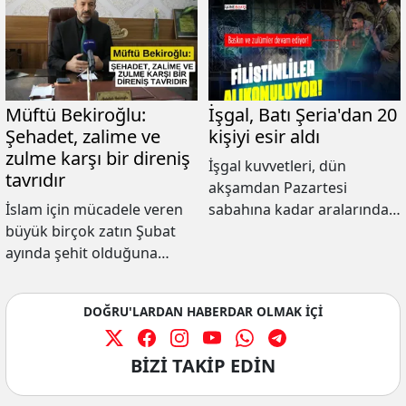
Müftü Bekiroğlu:
İşgal, Batı Şeria'dan 20
Şehadet, zalime ve
kişiyi esir aldı
zulme karşı bir direniş
İşgal kuvvetleri, dün
tavrıdır
akşamdan Pazartesi
İslam için mücadele veren
sabahına kadar aralarında
büyük birçok zatın Şubat
eski esirlerin de bulunduğu
ayında şehit olduğuna
en az 20 Batı Şeria
dikkat çeken Gaziantep
vatandaşını alıkoydu.
Şehitkamil ilçe Müftüsü
DOĞRU'LARDAN HABERDAR OLMAK İÇİ
Abdullah Bekiroğlu,
şehadetin; yeryüzünde
yaşanan adaletsizliklere,
BİZİ TAKİP EDİN
zulümlere, haksızlıklara bir
başkaldırı olduğunu