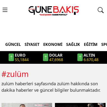
GÜNCEL
SIYASET
EKONOMI
SAĞLIK
EĞITIM
SP
EURO
DOLAR
ALTIN
55,1844
47,6968
6.670,48
#
zulüm
zulüm
haberleri sayfasında
zulüm
hakkında son
dakika haberler ve güncel bilgiler bulunmaktadır.