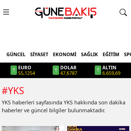
GÜNCEL
SIYASET
EKONOMI
SAĞLIK
EĞITIM
SP
EURO
DOLAR
ALTIN
55,1254
47,6787
6.659,69
#
YKS
YKS
haberleri sayfasında
YKS
hakkında son dakika
haberler ve güncel bilgiler bulunmaktadır.