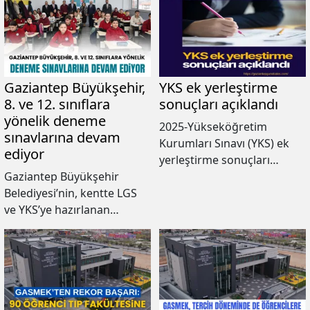
Gaziantep Büyükşehir,
YKS ek yerleştirme
8. ve 12. sınıflara
sonuçları açıklandı
yönelik deneme
2025-Yükseköğretim
sınavlarına devam
Kurumları Sınavı (YKS) ek
ediyor
yerleştirme sonuçları
Gaziantep Büyükşehir
açıklandı.
Belediyesi’nin, kentte LGS
ve YKS’ye hazırlanan
öğrenciler için
gerçekleştirdiği deneme
sınavlarının bu yıl ilki
yapıldı. Başkan Fatma
Şahin, sınavda ter döken
öğrencilerle bir araya geldi.