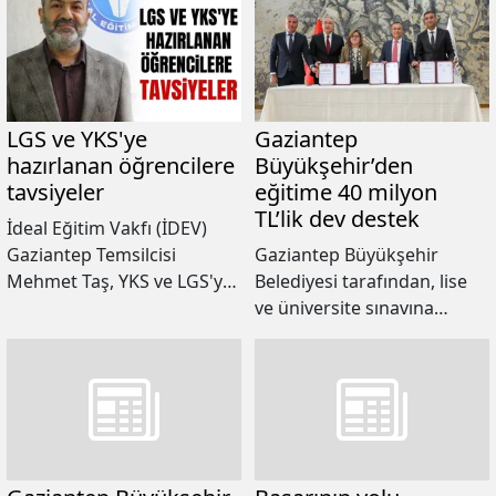
fazla aday üniversiteye
Sınavı (2025-YKS)
giden yolda ter dökerken,
başvuruları bugün 23.59'da
sınav maratonu yarın AYT
sona erecek.
ve YDT oturumlarıyla
devam edecek.
LGS ve YKS'ye
Gaziantep
hazırlanan öğrencilere
Büyükşehir’den
tavsiyeler
eğitime 40 milyon
TL’lik dev destek
İdeal Eğitim Vakfı (İDEV)
Gaziantep Temsilcisi
Gaziantep Büyükşehir
Mehmet Taş, YKS ve LGS'ye
Belediyesi tarafından, lise
hazırlanan öğrenci ve
ve üniversite sınavına
velilerine sınav sürecine
girecek 8’inci ve 12’nci sınıf
dair önemli tavsiyelerde
öğrencilerine yönelik
bulundu.
kazanım değerlendirme
sınavları ile Nurdağı ve
İslahiye’deki sınavlara
hazırlanan öğrencilere
yardımcı kaynak kitap