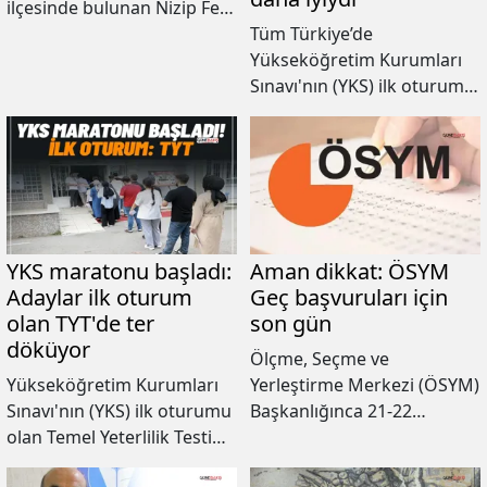
ilçesinde bulunan Nizip Fen
Lisesi öğrencisi Ahmet Eren
Tüm Türkiye’de
Özyurtseven TYT ve AYT
Yükseköğretim Kurumları
birincisi oldu.
Sınavı'nın (YKS) ilk oturumu
olan Temel Yeterlilik Testi
(TYT) sınavı gerçekleştirildi.
Sınava giren öğrenciler,
geçen senelere göre daha
güzel olduğunu aktardı.
YKS maratonu başladı:
Aman dikkat: ÖSYM
Adaylar ilk oturum
Geç başvuruları için
olan TYT'de ter
son gün
döküyor
Ölçme, Seçme ve
Yükseköğretim Kurumları
Yerleştirme Merkezi (ÖSYM)
Sınavı'nın (YKS) ilk oturumu
Başkanlığınca 21-22
olan Temel Yeterlilik Testi
Haziran'da yapılacak 2025
(TYT) başladı. 2,5 milyondan
Yükseköğretim Kurumları