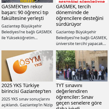
GASMEK’ten rekor
GASMEK, tercih
başarı: 90 öğrenci tıp
döneminde de
fakültesine yerleşti
öğrencilere desteğini
sürdürüyor
Gaziantep Büyükşehir
Belediyesi’ne bağlı GASMEK
Gaziantep Büyükşehir
ile Yükseköğretim
Belediyesi’ne bağlı GASMEK,
Kurumları Sınavı’na (YKS)
üniversite tercihi yapacak
hazırlanan öğrenciler,
öğrenciler için danışmanlık
hayallerindeki mesleğin
hizmeti veriyor.
eğitimini almaya hak
kazandı.
2025 YKS Türkiye
TYT sınavını
birincisi Gaziantep’ten
değerlendiren
öğrenciler: Sınav
2025 YKS sınav sonuçlarını
geçen senelere göre
açıklandı. Gaziantep’in Nizip
daha iyiydi