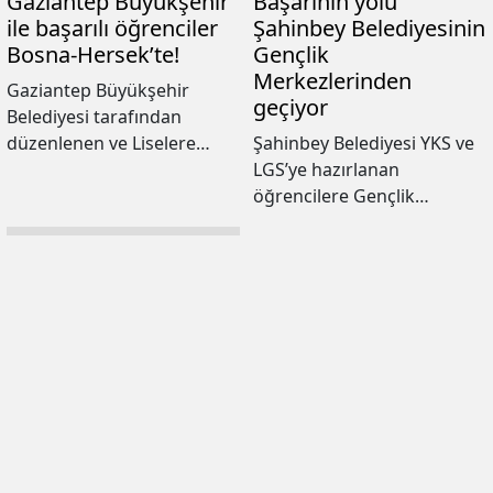
Gaziantep Büyükşehir
Başarının yolu
desteğinden oluşan 40
ile başarılı öğrenciler
Şahinbey Belediyesinin
milyon TL bütçeli bir
Bosna-Hersek’te!
Gençlik
protokol imzalandı.
Merkezlerinden
Gaziantep Büyükşehir
geçiyor
Belediyesi tarafından
düzenlenen ve Liselere
Şahinbey Belediyesi YKS ve
Geçiş Sınavı (LGS) ile
LGS’ye hazırlanan
Yükseköğretim Kurumları
öğrencilere Gençlik
Sınavı (YKS)’nde başarı
merkezlerinde ve sosyal
gösteren öğrenciler için
tesislerde eğitim desteği
yapılan Bosna-Hersek
sunuyor.
gezisiyle gençler gönül
coğrafyasını keşfetme
fırsatı buldu.
Başarılı öğrenciler
Gaziantep Büyükşehir
ile gönül coğrafyası
Bosna-Hersek’e
gidiyor