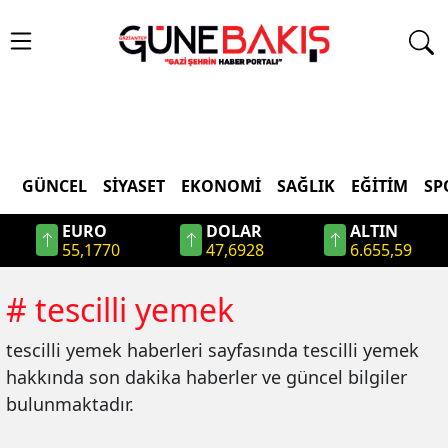
GÜNCEL
SIYASET
EKONOMI
SAĞLIK
EĞITIM
SP
EURO
DOLAR
ALTIN
55,1770
47,6928
6.655,59
#
tescilli yemek
tescilli yemek
haberleri sayfasında
tescilli yemek
hakkında son dakika haberler ve güncel bilgiler
bulunmaktadır.