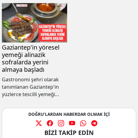
Gaziantep'in yöresel
yemeği alinazik
sofralarda yerini
almaya başladı
Gastronomi şehri olarak
tanımlanan Gaziantep'in
yüzlerce tescilli yemeği
arasında yer alan alinazik
yaz aylarının
DOĞRU'LARDAN HABERDAR OLMAK İÇİ
vazgeçilmezleri arasında
yer almaya devam ediyor.
BİZİ TAKİP EDİN