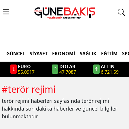
GÜNCEL
SIYASET
EKONOMI
SAĞLIK
EĞITIM
SP
EURO
DOLAR
ALTIN
55,0917
47,7087
6.721,59
#
terör rejimi
terör rejimi
haberleri sayfasında
terör rejimi
hakkında son dakika haberler ve güncel bilgiler
bulunmaktadır.