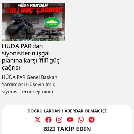
HÜDA PAR’dan
siyonistlerin işgal
planına karşı ‘fiilî güç’
çağrısı
HÜDA PAR Genel Başkan
Yardımcısı Hüseyin İmir,
siyonist terör rejiminin
Gazze halkını sürgün
planına karşı direnişin
DOĞRU'LARDAN HABERDAR OLMAK İÇİ
yanında yer alarak fiilî güç
kullanma çağrısında
bulundu.
BİZİ TAKİP EDİN