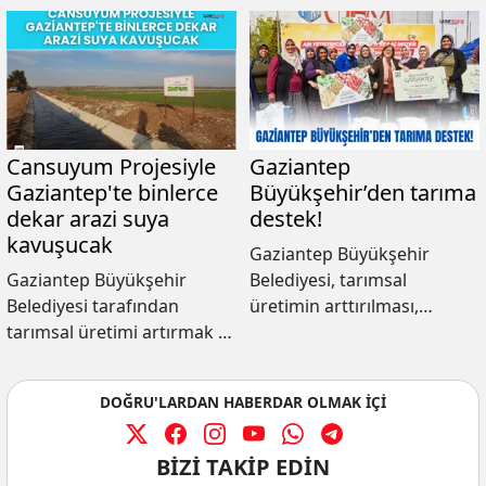
Cansuyum Projesiyle
Gaziantep
Gaziantep'te binlerce
Büyükşehir’den tarıma
dekar arazi suya
destek!
kavuşucak
Gaziantep Büyükşehir
Gaziantep Büyükşehir
Belediyesi, tarımsal
Belediyesi tarafından
üretimin arttırılması,
tarımsal üretimi artırmak ve
modern tekniklerin
su kaynaklarının daha
benimsenmesi ve çiftçinin
verimli kullanılmasını
maddi olarak refaha
DOĞRU'LARDAN HABERDAR OLMAK İÇİ
sağlamak amacıyla hayata
kavuşması amacıyla yaptığı
geçirilen Cansuyum Projesi
desteklerini ihtiyaçları
kapsamında sulama
karşılayacak şekilde devam
BİZİ TAKİP EDİN