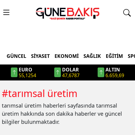
GÜNCEL
SIYASET
EKONOMI
SAĞLIK
EĞITIM
SP
EURO
DOLAR
ALTIN
55,1254
47,6787
6.659,69
#
tarımsal üretim
tarımsal üretim
haberleri sayfasında
tarımsal
üretim
hakkında son dakika haberler ve güncel
bilgiler bulunmaktadır.