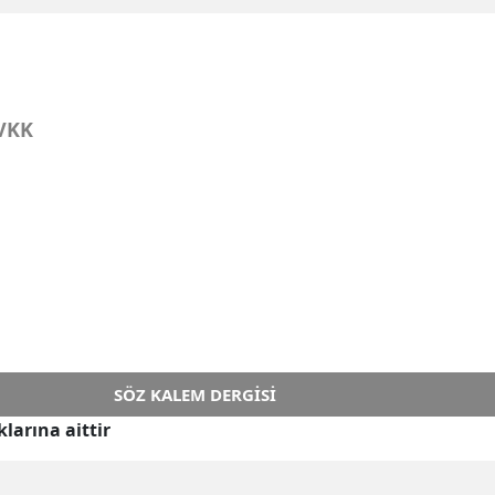
VKK
SÖZ KALEM DERGISI
larına aittir