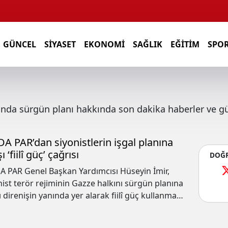
GÜNCEL
SIYASET
EKONOMI
SAĞLIK
EĞITIM
SPO
sında
sürgün planı
hakkında son dakika haberler ve gü
A PAR’dan siyonistlerin işgal planına
ı ‘fiilî güç’ çağrısı
DOĞR
 PAR Genel Başkan Yardımcısı Hüseyin İmir,
nist terör rejiminin Gazze halkını sürgün planına
ı direnişin yanında yer alarak fiilî güç kullanma
ısında bulundu.