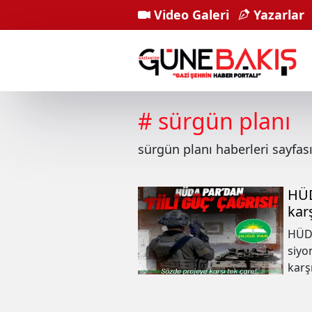
Video Galeri
Yazarlar
#
sürgün planı
sürgün planı
haberleri sayfa
HÜD
karş
HÜDA
siyo
karş
çağr