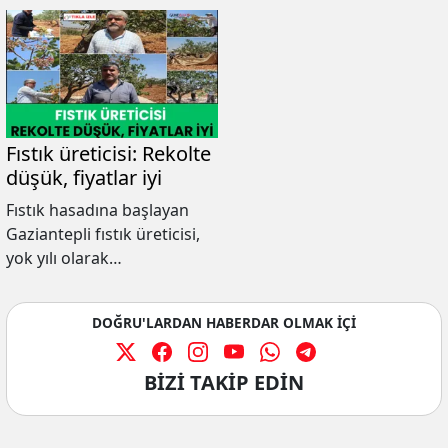
Fıstık üreticisi: Rekolte
düşük, fiyatlar iyi
Fıstık hasadına başlayan
Gaziantepli fıstık üreticisi,
yok yılı olarak
adlandırdıkları yılın yanı sıra
kuraklığında rekolteyi ciddi
DOĞRU'LARDAN HABERDAR OLMAK İÇİ
oranda düşürdüğünü
kaydetti.
BİZİ TAKİP EDİN