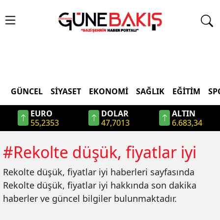
GÜNCEL
SIYASET
EKONOMI
SAĞLIK
EĞITIM
SP
EURO
DOLAR
ALTIN
55,2353
47,7013
6.683,34
#
Rekolte düşük, fiyatlar iyi
Rekolte düşük, fiyatlar iyi
haberleri sayfasında
Rekolte düşük, fiyatlar iyi
hakkında son dakika
haberler ve güncel bilgiler bulunmaktadır.