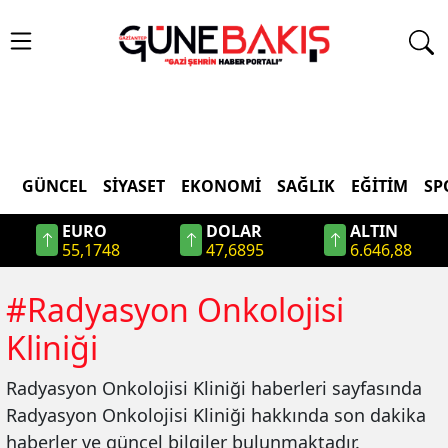
GÜNCEL
SIYASET
EKONOMI
SAĞLIK
EĞITIM
SP
EURO
DOLAR
ALTIN
55,1748
47,6895
6.646,88
#
Radyasyon Onkolojisi
Kliniği
Radyasyon Onkolojisi Kliniği
haberleri sayfasında
Radyasyon Onkolojisi Kliniği
hakkında son dakika
haberler ve güncel bilgiler bulunmaktadır.