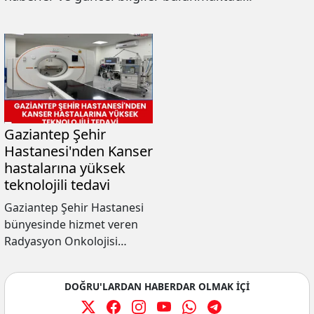
Gaziantep Şehir
Hastanesi'nden Kanser
hastalarına yüksek
teknolojili tedavi
Gaziantep Şehir Hastanesi
bünyesinde hizmet veren
Radyasyon Onkolojisi
Kliniği, ileri teknoloji
altyapısı ve uzman
DOĞRU'LARDAN HABERDAR OLMAK İÇİ
kadrosuyla kanser
tedavisinde bölgenin