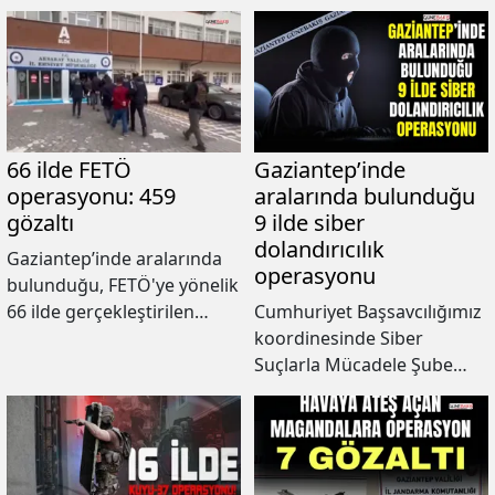
66 ilde FETÖ
Gaziantep’inde
operasyonu: 459
aralarında bulunduğu
gözaltı
9 ilde siber
dolandırıcılık
Gaziantep’inde aralarında
operasyonu
bulunduğu, FETÖ'ye yönelik
66 ilde gerçekleştirilen
Cumhuriyet Başsavcılığımız
operasyonda 459
koordinesinde Siber
şüphelinin gözaltına alındığı
Suçlarla Mücadele Şube
bildirildi.
Müdürlüğü ekiplerince
Gaziantep’inde aralarında
bulunduğu 9 ilde
gerçekleştirilen