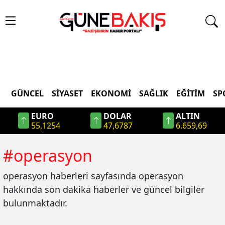
GÜNCEL
SIYASET
EKONOMI
SAĞLIK
EĞITIM
SP
EURO
DOLAR
ALTIN
55,1254
47,6787
6.659,69
#
operasyon
operasyon
haberleri sayfasında
operasyon
hakkında son dakika haberler ve güncel bilgiler
bulunmaktadır.