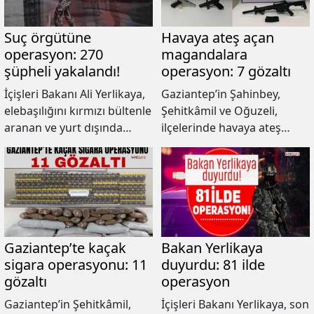
operasyonda 19 şüpheli
yakalandı.
Suç örgütüne
Havaya ateş açan
operasyon: 270
magandalara
şüpheli yakalandı!
operasyon: 7 gözaltı
İçişleri Bakanı Ali Yerlikaya,
Gaziantep’in Şahinbey,
elebaşılığını kırmızı bültenle
Şehitkâmil ve Oğuzeli,
aranan ve yurt dışında
ilçelerinde havaya ateş
tutuklu bulunan Ramazan
açtığı tespit edilen 7 ayrı
Bayğara’nın yaptığı
şüpheli şahsın üzerinde,
organize suç örgütüne
ikametinde ve aracında
yönelik Adana merkezli 16
yapılan aramalarda; 6 adet
ildeki "Kuyu-37"
ruhsatsız tabanca ve
operasyonlarında örgüt
şarjörü, 1 adet ruhsatsız av
üyesi 270 şüphelinin
tüfeği ele geçirildiği
Gaziantep’te kaçak
Bakan Yerlikaya
yakalandığını bildirdi.
bildirildi.
sigara operasyonu: 11
duyurdu: 81 ilde
gözaltı
operasyon
Gaziantep’in Şehitkâmil,
İçişleri Bakanı Yerlikaya, son