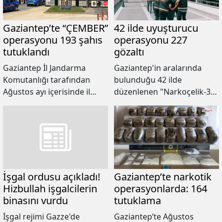
970 uyuşturucu hap ele
isimli şüpheli şahıs
geçirildi. Operasyonda 316
yakalandığı bildirildi.
kişi gözaltına alındı.
Gaziantep’te “ÇEMBER”
42 ilde uyuşturucu
operasyonu 193 şahıs
operasyonu 227
tutuklandı
gözaltı
Gaziantep İl Jandarma
Gaziantep'in aralarında
Komutanlığı tarafından
bulunduğu 42 ilde
Ağustos ayı içerisinde il
düzenlenen "Narkoçelik-37"
genelinde aranan şahısların
operasyonlarında 227
yakalanmasına yönelik
uyuşturucu satıcısının
gerçekleştirilen “ÇEMBER”
yakalandığı bildirildi.
operasyonlarında aranan
193 şahıs tutuklandı.
İşgal ordusu açıkladı!
Gaziantep’te narkotik
Hizbullah işgalcilerin
operasyonlarda: 164
binasını vurdu
tutuklama
İşgal rejimi Gazze'de
Gaziantep’te Ağustos