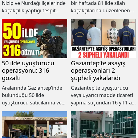
Nizip ve Nurdağı ilçelerinde
bir haftada 81 ilde silah
kaçakçılık yaptığı tespit
kaçakçılarına düzenlenen
edilen (11) şüpheli şahsa ait
operasyonlara ilişkin
ikamet ve araçlarında
açıklama yaptı.
yapılan adli aramalarda
piyasa değeri 1 Milyon 232
Bin 500 TL olan; 12.270
paket Gümrük Kaçağı
Sigara, 750 kg kaçak tütün
50 ilde uyuşturucu
Gaziantep’te asayiş
ele geçirildiği bildirildi.
operasyonu: 316
operasyonları 2
gözaltı
şüpheli yakalandı
Aralarında Gaziantep’inde
Gaziantep’te uyuşturucu
bulunduğu 50 ilde
veya uyarıcı madde ticareti
uyuşturucu satıcılarına ve
yapma suçundan 16 yıl 1 ay
yerel suç örgütlerine
hapis cezası bulunan A.T.
düzenlenen “NARKOÇELİK-
isimli şahıs ile nitelikli cinsel
38” operasyonlarında 580
saldırı suçundan 11 yıl 3 ay
kilo uyuşturucu ve 121 bin
hapis cezası bulunan S.Y.