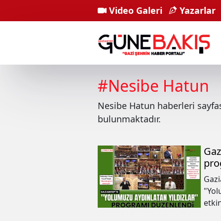
Video Galeri
Yazarlar
#
Nesibe Hatun
Nesibe Hatun
haberleri sayf
bulunmaktadır.
Gaz
pro
Gazi
"Yol
etki
vurg