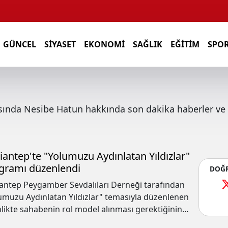
GÜNCEL
SIYASET
EKONOMI
SAĞLIK
EĞITIM
SPO
asında
Nesibe Hatun
hakkında son dakika haberler ve 
iantep'te "Yolumuzu Aydınlatan Yıldızlar"
gramı düzenlendi
DOĞR
antep Peygamber Sevdalıları Derneği tarafından
umuzu Aydınlatan Yıldızlar" temasıyla düzenlenen
nlikte sahabenin rol model alınması gerektiğinin
usu yapıldı.