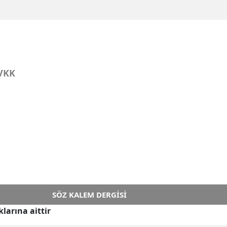
VKK
SÖZ KALEM DERGISI
larına aittir