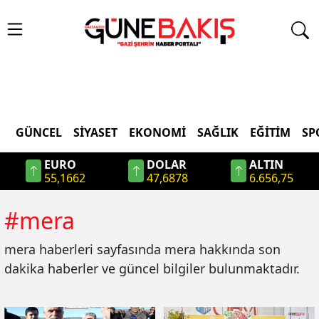
GÜNCEL
SIYASET
EKONOMI
SAĞLIK
EĞITIM
SP
EURO
DOLAR
ALTIN
55,1662
47,6878
6.656,75
#
mera
mera
haberleri sayfasında
mera
hakkında son
dakika haberler ve güncel bilgiler bulunmaktadır.