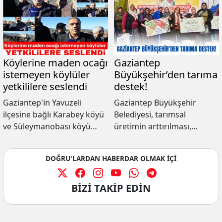
Köylerine maden ocağı
Gaziantep
istemeyen köylüler
Büyükşehir’den tarıma
yetkililere seslendi
destek!
Gaziantep'in Yavuzeli
Gaziantep Büyükşehir
ilçesine bağlı Karabey köyü
Belediyesi, tarımsal
ve Süleymanobası köyü
üretimin arttırılması,
arasındaki mera alanına
modern tekniklerin
maden ocağı kurulacak
benimsenmesi ve çiftçinin
DOĞRU'LARDAN HABERDAR OLMAK İÇİ
olmasına tepki gösteren
maddi olarak refaha
köy halkı, mera ve ormanın
kavuşması amacıyla yaptığı
yok olmasını istemediklerini
desteklerini ihtiyaçları
BİZİ TAKİP EDİN
belirttiler.
karşılayacak şekilde devam
ettiriyor.