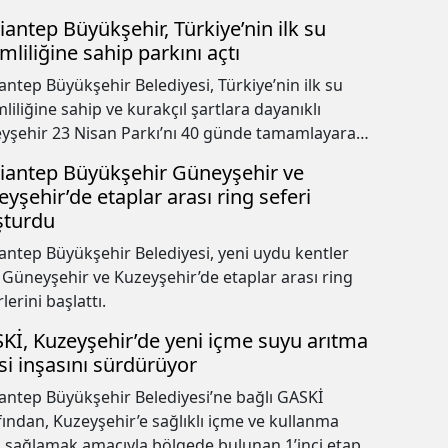
iantep Büyükşehir, Türkiye’nin ilk su
mliliğine sahip parkını açtı
antep Büyükşehir Belediyesi, Türkiye’nin ilk su
mliliğine sahip ve kurakçıl şartlara dayanıklı
yşehir 23 Nisan Parkı’nı 40 günde tamamlayarak
e kazandırdı.
iantep Büyükşehir Güneyşehir ve
eyşehir’de etaplar arası ring seferi
şturdu
antep Büyükşehir Belediyesi, yeni uydu kentler
 Güneyşehir ve Kuzeyşehir’de etaplar arası ring
lerini başlattı.
Kİ, Kuzeyşehir’de yeni içme suyu arıtma
isi inşasını sürdürüyor
antep Büyükşehir Belediyesi’ne bağlı GASKİ
fından, Kuzeyşehir’e sağlıklı içme ve kullanma
 sağlamak amacıyla bölgede bulunan 1’inci etap