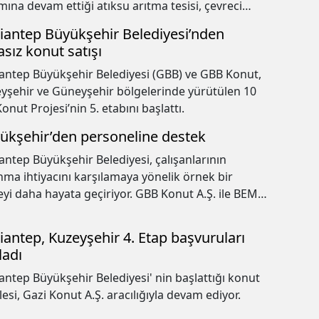
mına devam ettiği atıksu arıtma tesisi, çevreci
iği ile dikkat çekiyor.
iantep Büyükşehir Belediyesi’nden
asız konut satışı
antep Büyükşehir Belediyesi (GBB) ve GBB Konut,
yşehir ve Güneyşehir bölgelerinde yürütülen 10
Konut Projesi’nin 5. etabını başlattı.
ükşehir’den personeline destek
antep Büyükşehir Belediyesi, çalışanlarının
nma ihtiyacını karşılamaya yönelik örnek bir
eyi daha hayata geçiriyor. GBB Konut A.Ş. ile BEM-
SEN Gaziantep Şubesi arasında imzalanan
okolle, belediye personelinin uygun koşullarla
iantep, Kuzeyşehir 4. Etap başvuruları
t sahibi olması hedefleniyor.
ladı
antep Büyükşehir Belediyesi' nin başlattığı konut
esi, Gazi Konut A.Ş. aracılığıyla devam ediyor.