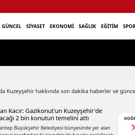
GÜNCEL
SIYASET
EKONOMI
SAĞLIK
EĞITIM
SPO
nda
Kuzeyşehir
hakkında son dakika haberler ve güncel
an Kacır: Gazikonut'un Kuzeyşehir'de
acağı 2 bin konutun temelini attı
DOĞR
antep Büyükşehir Belediyesi bünyesinde yer alan