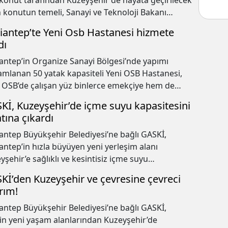
konut tarafından Kuzeyşehir'de hayata geçirilecek
n konutun temeli, Sanayi ve Teknoloji Bakanı
et Fatih Kacır'ın katılımıyla atıldı.
iantep’te Yeni Osb Hastanesi hizmete
dı
antep’in Organize Sanayi Bölgesi’nde yapımı
mlanan 50 yatak kapasiteli Yeni OSB Hastanesi,
OSB’de çalışan yüz binlerce emekçiye hem de
yşehir, Beykent gibi çevre mahallelerde yaşayan
Kİ, Kuzeyşehir’de içme suyu kapasitesini
ndaşlara 7/24 kesintisiz sağlık hizmeti sunmayı
atına çıkardı
fliyor.
antep Büyükşehir Belediyesi’ne bağlı GASKİ,
antep’in hızla büyüyen yeni yerleşim alanı
yşehir’e sağlıklı ve kesintisiz içme suyu
ayacak 2’nci Etap İçme Suyu Arıtma Tesisi’ni
Kİ’den Kuzeyşehir ve çevresine çevreci
eye aldı.
ırım!
antep Büyükşehir Belediyesi’ne bağlı GASKİ,
in yeni yaşam alanlarından Kuzeyşehir’de