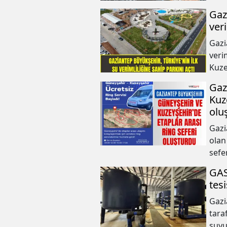
Gaz
veri
Gazi
veri
Kuze
şehr
Gaz
Kuz
olu
Gazi
olan
sefer
GAS
tes
Gazi
tara
suyu