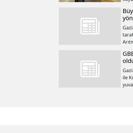
içme
Büy
yapı
yön
Gazi
tara
Arıt
çevr
GBB
sist
old
Gazi
ile 
yuva