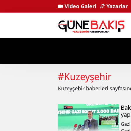
Video Galeri
Yazarlar
#
Kuzeyşehir
Kuzeyşehir
haberleri sayfası
Bak
yap
Gazi