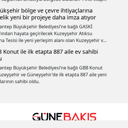
 suyu arıtma tesisinin revizyonu ve 2’nci etap
ükşehir bölge ve çevre ihtiyaçlarına
mı başladı.
elik yeni bir projeye daha imza atıyor
antep Büyükşehir Belediyesi’ne bağlı GASKİ
fından hayata geçirilecek Kuzeyşehir Atıksu
ma Tesisi ile yeni yerleşim alanı olan Kuzeyşehir ve
e mahallelerin atıksuları, ileri biyolojik arıtma
 Konut ile ilk etapta 887 aile ev sahibi
emiyle temizlenecek.
u
antep Büyükşehir Belediyesi’ne bağlı GBB Konut
Kuzeyşehir ve Güneyşehir’de ilk etapta 887 aile yeni
larının sahibi oldu.