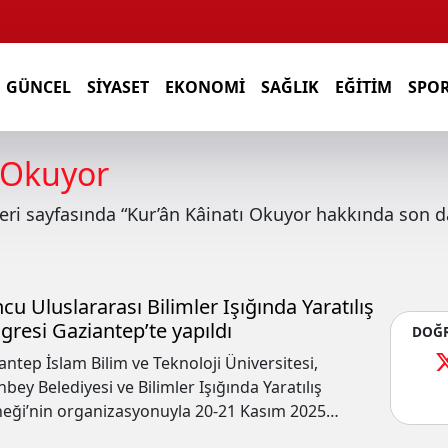
GÜNCEL
SIYASET
EKONOMI
SAĞLIK
EĞITIM
SPO
ı Okuyor
eri sayfasında
“Kur’ân Kâinatı Okuyor
hakkında son da
ncu Uluslararası Bilimler Işığında Yaratılış
gresi Gaziantep’te yapıldı
DOĞR
antep İslam Bilim ve Teknoloji Üniversitesi,
nbey Belediyesi ve Bilimler Işığında Yaratılış
eği’nin organizasyonuyla 20-21 Kasım 2025
hleri arasında “Kur’ân Kâinatı Okuyor” temasıyla