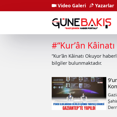
Video Galeri
Yazarlar
#
“Kur’ân Kâinat
“Kur’ân Kâinatı Okuyor
haberl
bilgiler bulunmaktadır.
9'u
Kon
Gazi
Şahi
Dern
tari