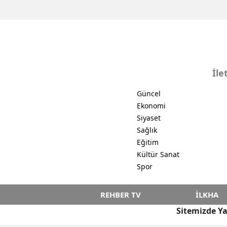
düze
Yara
İle
Güncel
Ekonomi
Siyaset
Sağlık
Eğitim
Kültür Sanat
Spor
REHBER TV
İLKHA
Sitemizde Ya