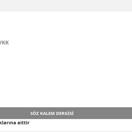
VKK
SÖZ KALEM DERGISI
larına aittir