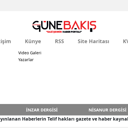
nlenen “9'uncu Uluslararası Bilimler Işığında
tılış Kongresi” gerçekleştirildi.
tişim
Künye
RSS
Site Haritası
K
Video Galeri
Yazarlar
İNZAR DERGISI
NISANUR DERGISI
yınlanan Haberlerin Telif hakları gazete ve haber kaynak