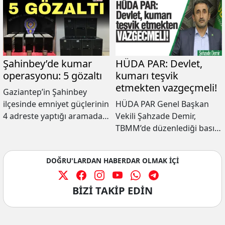
Şahinbey’de kumar
HÜDA PAR: Devlet,
operasyonu: 5 gözaltı
kumarı teşvik
etmekten vazgeçmeli!
Gaziantep’in Şahinbey
ilçesinde emniyet güçlerinin
HÜDA PAR Genel Başkan
4 adreste yaptığı aramada;
Vekili Şahzade Demir,
15 adet kumar oynatılan
TBMM’de düzenlediği basın
bilgisayar kasası ile 11 adet
toplantısında, “Adı veya
hard disk ele geçirilerek, 5
sıfatı ne olursa olsun
DOĞRU'LARDAN HABERDAR OLMAK İÇİ
şüpheli şahsın yakalandığı
'yasallık' kisvesine
bildirildi.
büründürülerek kumarın
teşvik edilmesi kabul
BİZİ TAKİP EDİN
edilemez. Devlet, kumarı
teşvik etmekten
vazgeçmeli; kumarı 'milli'