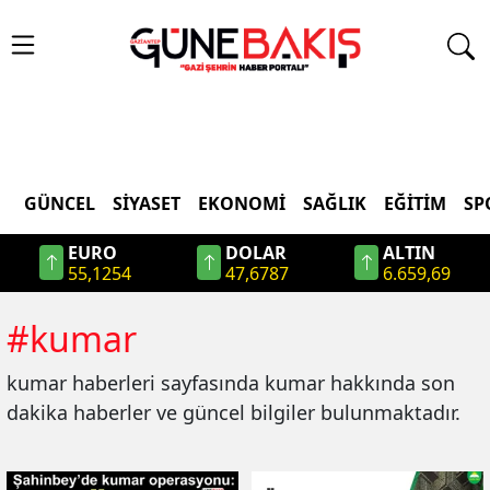
GÜNCEL
SIYASET
EKONOMI
SAĞLIK
EĞITIM
SP
EURO
DOLAR
ALTIN
55,1254
47,6787
6.659,69
#
kumar
kumar
haberleri sayfasında
kumar
hakkında son
dakika haberler ve güncel bilgiler bulunmaktadır.