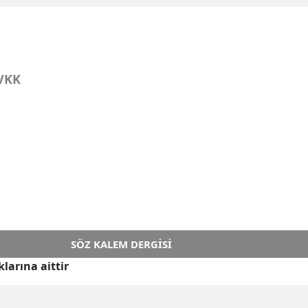
VKK
SÖZ KALEM DERGISI
larına aittir