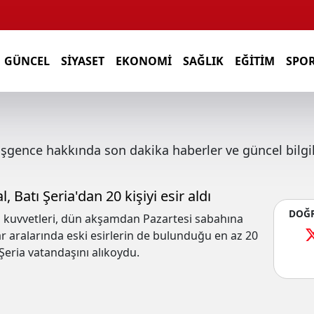
GÜNCEL
SIYASET
EKONOMI
SAĞLIK
EĞITIM
SPO
işgence
hakkında son dakika haberler ve güncel bilgi
l, Batı Şeria'dan 20 kişiyi esir aldı
DOĞR
l kuvvetleri, dün akşamdan Pazartesi sabahına
r aralarında eski esirlerin de bulunduğu en az 20
 Şeria vatandaşını alıkoydu.