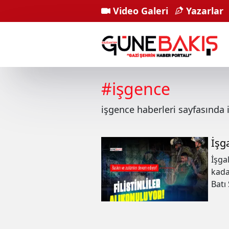
Video Galeri
Yazarlar
#
işgence
işgence
haberleri sayfasında
İşga
İşga
kada
Batı