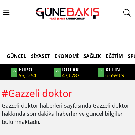
GÜNCEL
SIYASET
EKONOMI
SAĞLIK
EĞITIM
SP
EURO
DOLAR
ALTIN
55,1254
47,6787
6.659,69
#
Gazzeli doktor
Gazzeli doktor
haberleri sayfasında
Gazzeli doktor
hakkında son dakika haberler ve güncel bilgiler
bulunmaktadır.