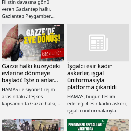
Filistin davasına gönül
aralık döneminde yüzde 4
veren Gaziantep halkı,
azaldı.
Gaziantep Peygamber
Sevdalıları, Gaziantep
Kudüs Platformu ve AGD
Gaziantep Şubesi
öncülüğünde, Gazze’de
şehadete yürüyen Kassam
Tugayları’nın kahraman
komutanları için bir araya
Gazze halkı kuzeydeki
İşgalci esir kadın
geliyor.
evlerine dönmeye
askerler, işgal
başladı! İşte o anlar...
üniformasıyla
platforma çıkarıldı
HAMAS ile siyonist rejim
arasındaki ateşkes
HAMAS, bugün teslim
kapsamında Gazze halkı,
edeceği 4 esir kadın askeri,
yerel saatle 07.00'den
işgalci üniformalarıyla
itibaren güneyden kuzeye
platforma çıkardı.
geçmeye başladı.