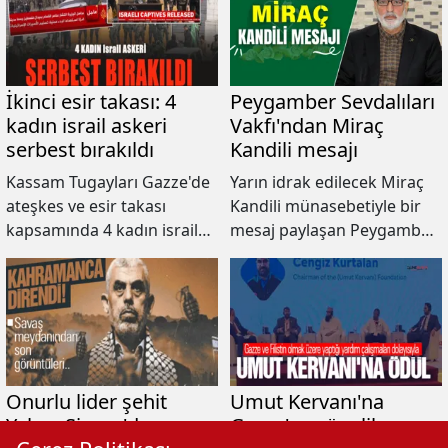
İkinci esir takası: 4
Peygamber Sevdalıları
kadın israil askeri
Vakfı'ndan Miraç
serbest bırakıldı
Kandili mesajı
Kassam Tugayları Gazze'de
Yarın idrak edilecek Miraç
ateşkes ve esir takası
Kandili münasebetiyle bir
kapsamında 4 kadın israil
mesaj paylaşan Peygamber
askerini Kızılhaç'a teslim
Sevdalıları Vakfı, Miracın
etti.
Kudüs'ün ve Mescid-i
Aksa'nın değerini hatırlatan
bir çağrı olduğunu
vurgulayarak bu gecenin,
Gazze'deki direnişçilere
zafer, Kudüs'e özgürlük ve
Onurlu lider şehit
Umut Kervanı'na
tüm mazlum coğrafyaların
Yahya Sinvar'dan
Gazze'ye yönelik
kurtuluşuna vesile olması