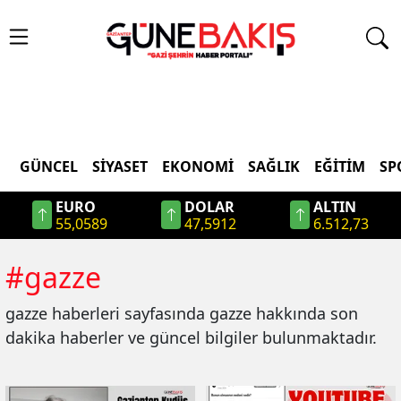
GÜNCEL
SIYASET
EKONOMI
SAĞLIK
EĞITIM
SP
EURO
DOLAR
ALTIN
55,0589
47,5912
6.512,73
#
gazze
gazze
haberleri sayfasında
gazze
hakkında son
dakika haberler ve güncel bilgiler bulunmaktadır.