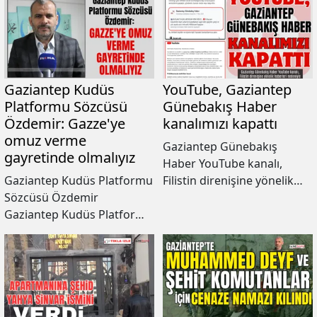
Gaziantep Kudüs
YouTube, Gaziantep
Platformu Sözcüsü
Günebakış Haber
Özdemir: Gazze'ye
kanalımızı kapattı
omuz verme
Gaziantep Günebakış
gayretinde olmalıyız
Haber YouTube kanalı,
Gaziantep Kudüs Platformu
Filistin direnişine yönelik
Sözcüsü Özdemir
haberleri nedeniyle
Gaziantep Kudüs Platformu
platform tarafından
sözcüsü Muhammed Talha
kapatıldı.
Özdemir, Filistin ve Kudüs
davasının gündemden
düşmemesi ve boykotun
devam etmesi gerektiğini
kaydetti.