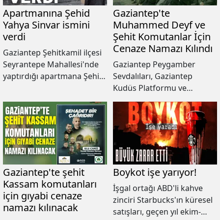
Apartmanına Şehid
Gaziantep'te
Yahya Sinvar ismini
Muhammed Deyf ve
verdi
Şehit Komutanlar İçin
Cenaze Namazı Kılındı
Gaziantep Şehitkamil ilçesi
Seyrantepe Mahallesi'nde
Gaziantep Peygamber
yaptırdığı apartmana Şehid
Sevdalıları, Gaziantep
Yahya Sinvar ismini veren
Kudüs Platformu ve
Mehmet Cahit Platin,
Anadolu Gençlik Derneği
amacının Kudüs davası
Gaziantep Şubesi
uğrunda can veren
tarafından Muhammed
yiğitlerin ismini yaşatmak
Deyf ve Şehit Komutanlar
olduğunu kaydetti.
İçin Cenaze Namazı Kılındı.
Gaziantep'te şehit
Boykot işe yarıyor!
Kassam komutanları
İşgal ortağı ABD'li kahve
için gıyabi cenaze
zinciri Starbucks'ın küresel
namazı kılınacak
satışları, geçen yıl ekim-