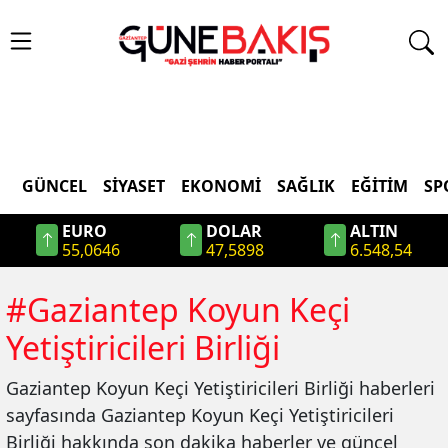
GÜNCEL
SIYASET
EKONOMI
SAĞLIK
EĞITIM
SP
EURO
DOLAR
ALTIN
55,0646
47,5898
6.548,54
#
Gaziantep Koyun Keçi
Yetiştiricileri Birliği
Gaziantep Koyun Keçi Yetiştiricileri Birliği
haberleri
sayfasında
Gaziantep Koyun Keçi Yetiştiricileri
Birliği
hakkında son dakika haberler ve güncel