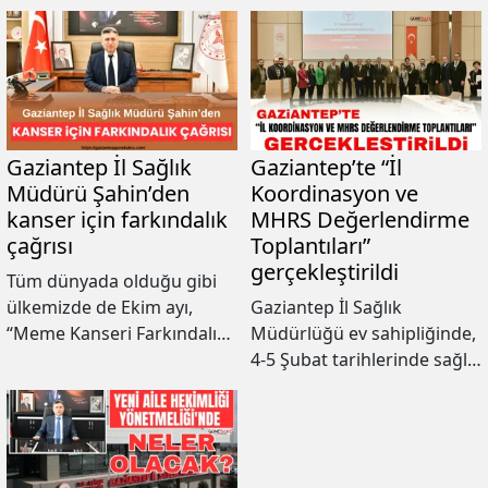
Gaziantep İl Sağlık
Gaziantep’te “İl
Müdürü Şahin’den
Koordinasyon ve
kanser için farkındalık
MHRS Değerlendirme
çağrısı
Toplantıları”
gerçekleştirildi
Tüm dünyada olduğu gibi
ülkemizde de Ekim ayı,
Gaziantep İl Sağlık
“Meme Kanseri Farkındalık
Müdürlüğü ev sahipliğinde,
Ayı” olarak kabul
4-5 Şubat tarihlerinde sağlık
edilmektedir.
hizmetlerinin etkinliğini
artırmak ve Merkezi Hekim
Randevu Sistemi’ni (MHRS)
daha verimli hale getirmek