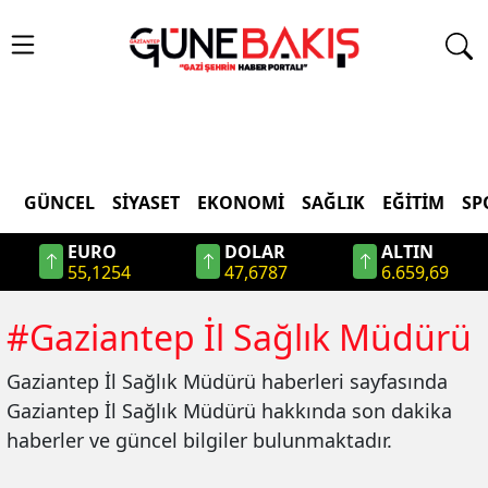
GÜNCEL
SIYASET
EKONOMI
SAĞLIK
EĞITIM
SP
EURO
DOLAR
ALTIN
55,1254
47,6787
6.659,69
#
Gaziantep İl Sağlık Müdürü
Gaziantep İl Sağlık Müdürü
haberleri sayfasında
Gaziantep İl Sağlık Müdürü
hakkında son dakika
haberler ve güncel bilgiler bulunmaktadır.