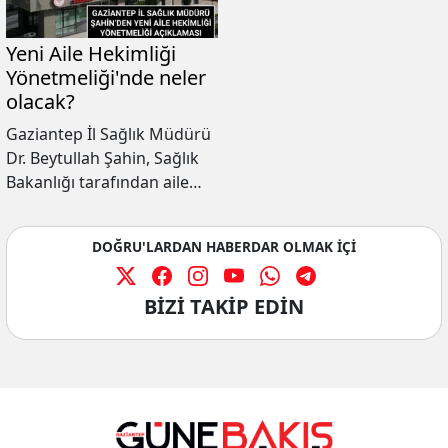
amacıyla iki gün süren “İl
Koordinasyon ve MHRS
Değerlendirme Toplantıları”
Yeni Aile Hekimliği
düzenlendi.
Yönetmeliği'nde neler
olacak?
Gaziantep İl Sağlık Müdürü
Dr. Beytullah Şahin, Sağlık
Bakanlığı tarafından aile
hekimliğine getirilen
düzenlemenin içeriği
DOĞRU'LARDAN HABERDAR OLMAK İÇİ
hakkında bilgi verdi.
BİZİ TAKİP EDİN