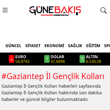
GÜNCEL
SIYASET
EKONOMI
SAĞLIK
EĞITIM
SP
EURO
DOLAR
ALTIN
54,9743
47,6898
6.530,58
#
Gaziantep İl Gençlik Kolları
Gaziantep İl Gençlik Kolları
haberleri sayfasında
Gaziantep İl Gençlik Kolları
hakkında son dakika
haberler ve güncel bilgiler bulunmaktadır.