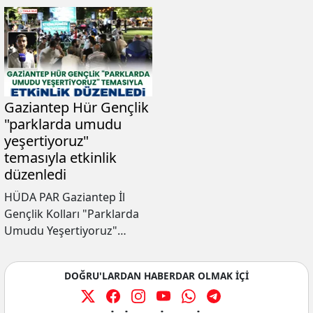
Gaziantep Hür Gençlik
"parklarda umudu
yeşertiyoruz"
temasıyla etkinlik
düzenledi
HÜDA PAR Gaziantep İl
Gençlik Kolları "Parklarda
Umudu Yeşertiyoruz"
temasıyla bir araya
geldikleri program
DOĞRU'LARDAN HABERDAR OLMAK İÇİ
düzenledi.