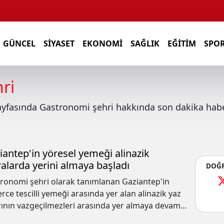
GÜNCEL
SIYASET
EKONOMI
SAĞLIK
EĞITIM
SPO
ri
ayfasında
Gastronomi şehri
hakkında son dakika haber
iantep'in yöresel yemeği alinazik
ralarda yerini almaya başladı
DOĞR
ronomi şehri olarak tanımlanan Gaziantep'in
erce tescilli yemeği arasında yer alan alinazik yaz
rının vazgeçilmezleri arasında yer almaya devam
or.