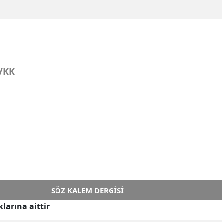
VKK
SÖZ KALEM DERGISI
larına aittir