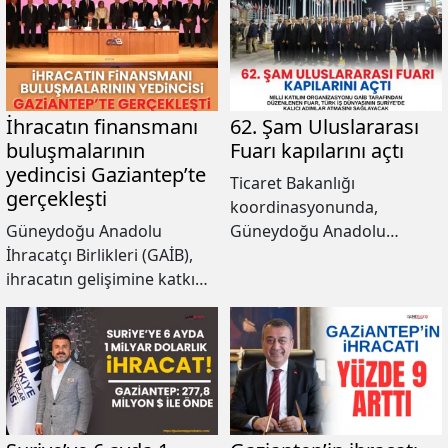
İhracatın finansmanı
62. Şam Uluslararası
buluşmalarının
Fuarı kapılarını açtı
yedincisi Gaziantep’te
Ticaret Bakanlığı
gerçekleşti
koordinasyonunda,
Güneydoğu Anadolu
Güneydoğu Anadolu
İhracatçı Birlikleri (GAİB),
İhracatçı Birlikleri
ihracatın gelişimine katkı
organizasyonunda
sağlamak ve üyelerinin
gerçekleştirilen 62. Şam
ihracat kapasitelerini
Uluslararası Fuarı, rekor bir
artırmak amacıyla önemli
katılımla kapılarını açtı.
projelere imza atmaya
devam ediyor.