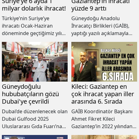
Suriye’ye 6 ayda 1
Gaziantep’in ihracatı
milyar dolarlık ihracat!
yüzde 9 arttı
Türkiye’nin Suriye’ye
Güneydoğu Anadolu
ihracatı Ocak-Haziran
İhracatçı Birlikleri (GAİB),
döneminde geçtiğimiz yılın
yaptığı yazılı açıklamayla
aynı dönemine göre %45
nisan ayı ihracat
yükselişle 1 milyar dolara
rakamlarını kamuoyuyla
ulaştı.
paylaştı.
Güneydoğulu
Kileci: Gaziantep en
hububatçıların gözü
çok ihracat yapan iller
Dubai'ye çevrildi
arasında 6. Sırada
Dubai’de düzenlenecek olan
GAİB Koordinatör Başkanı
Dubai Gulfood 2025
Ahmet Fikret Kileci
Uluslararası Gıda Fuarı’na
Gaziantep’in 2022 yılından
33’ü Gaziantep’ten olmak
bu yana en çok ihracat