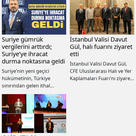
üzere Güneydoğu Anadolu
gerçekleştiren iller arasında
Bölgesinden toplam 47
altıncı sıradaki yerini
firma katılacak.
koruduğunu açıkladı.
Suriye gümrük
İstanbul Valisi Davut
vergilerini arttırdı;
Gül, halı fuarını ziyaret
Suriye’ye ihracat
etti
durma noktasına geldi
İstanbul Valisi Davut Gül,
Suriye’nin yeni geçici
CFE Uluslararası Halı ve Yer
hükümetinin, Türkiye
Kaplamaları Fuarı'nı ziyaret
sınırından gelen ithal
ederek GAHİB Başkanı
ürünlere uygulanan
Zeynal Abidin Kaplan’dan
gümrük vergilerini %300 ila
fuarla ilgili bilgiler aldı.
%500 oranında artırma
kararının bu ülkeye
gerçekleştirilen ihracatı
olumsuz yönde