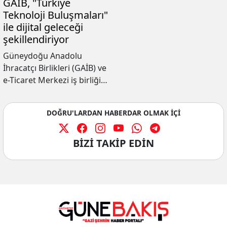
etkileyeceğini açıklayan
GAİB, "Türkiye
Güneydoğu Anadolu
Teknoloji Buluşmaları"
Hububat Bakliyat Yağlı
ile dijital geleceği
Tohumlar ve Mamulleri
şekillendiriyor
ihracatçıları Birliği Başkanı
Güneydoğu Anadolu
Celal Kadooğlu gelişmeleri
İhracatçı Birlikleri (GAİB) ve
yakından takip ederek
e-Ticaret Merkezi iş birliği
gerek ilgili bakanlıklarla
ile gerçekleştirilen “Türkiye
sürekli temas halinde
Teknoloji Buluşmaları”
olduklarını dile getirdi.
DOĞRU'LARDAN HABERDAR OLMAK İÇİ
etkinliği, bölgedeki
ihracatçılar ve iş dünyası
profesyonelleri için dijital
BİZİ TAKİP EDİN
dönüşümün kapılarını
aralayan önemli bir
etkinliğe ev sahipliği yaptı.