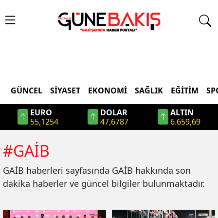
GÜNCEL
SIYASET
EKONOMI
SAĞLIK
EĞITIM
SP
EURO
DOLAR
ALTIN
55,1254
47,6787
6.659,69
#
GAİB
GAİB
haberleri sayfasında
GAİB
hakkında son
dakika haberler ve güncel bilgiler bulunmaktadır.