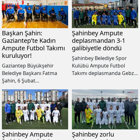
şampiyonluk yolunda bir
ederek şampiyonluk
engeli daha aştı.
yolunda bir engeli daha
aştı.
Başkan Şahin:
Şahinbey Ampute
Gaziantep’te Kadın
deplasmandan 3-1
Ampute Futbol Takımı
galibiyetle döndü
kuruluyor!
Şahinbey Belediye Spor
Gaziantep Büyükşehir
Kulübü Ampute Futbol
Belediye Başkanı Fatma
Takımı deplasmanda Gebze
Şahin, 6 Şubat
Belediyesi Ampute Futbol
depremlerinde kentte uzuv
Takımı’nı 3-1 mağlup ederek
kaybı yaşayan kadın
şampiyonluk yolunda bir
engellilerden oluşacak bir
engeli daha aştı.
ampute futbol takımı
kurulacağını duyurdu.
Şahinbey Ampute
Şahinbey zorlu