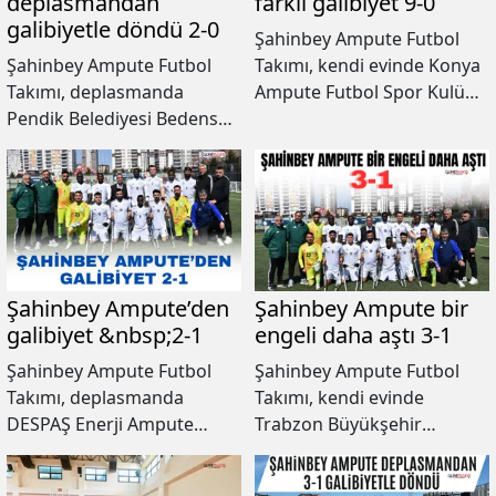
deplasmandan
farklı galibiyet 9-0
galibiyetle döndü 2-0
Şahinbey Ampute Futbol
Şahinbey Ampute Futbol
Takımı, kendi evinde Konya
Takımı, deplasmanda
Ampute Futbol Spor Kulübü
Pendik Belediyesi Bedensel
Takımını 9-0 mağlup ederek
Engelliler Spor Kulübü
şampiyonluk yolunda bir
Takımını 2-0 mağlup ederek
engeli daha aştı.
haftayı galibiyetle kapattı.
Şahinbey Ampute’den
Şahinbey Ampute bir
galibiyet &nbsp;2-1
engeli daha aştı 3-1
Şahinbey Ampute Futbol
Şahinbey Ampute Futbol
Takımı, deplasmanda
Takımı, kendi evinde
DESPAŞ Enerji Ampute
Trabzon Büyükşehir
Futbol Spor Kulübü
Belediyesi Ampute Spor
Takımını 2-1 mağlup ederek
Kulübü Takımını 3-1 mağlup