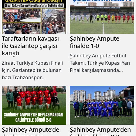
Taraftarların kavgası
Şahinbey Ampute
ile Gaziantep çarşısı
finalde 1-0
karıştı
Şahinbey Ampute Futbol
Ziraat Türkiye Kupası Finali
Takımı, Türkiye Kupası Yarı
için, Gaziantep'te bulunan
Final karşılaşmasında
bazı Trabzonspor
Pendik Belediyesi Bedensel
taraftarları ile Galatasaray
Engelliler Spor Kulübü
taraftarı esnaf arasında
Ampute Futbol Takımını 1-0
çıkan kavgaya polis havaya
mağlup ederek finale
ateş ederek müdahale etti.
yükseldi.
Şahinbey Ampute’de
Şahinbey Ampute’den