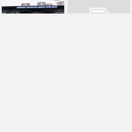
Ampute Futbol Takımı’nı 4-0
dolayısıyla düzenlediği 25
mağlup ederek haftayı
Aralık Kurtuluş Kupası Spor
galibiyetle kapattı.
Etkinlikleri sona erdi.
Şehitkamil Belediyesi
Şahinbey’de dostluk
25 Aralık Kurtuluş
kazandı 8-2
Kupası Futbol
Şahinbey Belediye Spor
Turnuvası başladı
Kulübü Ampute Futbol
Şehitkamil Belediyesi’nin
Takımı kendi evinde Pendik
Gaziantep’in düşman
Belediyesi Bedensel
işgalinden kurtuluşunun
Engelliler Spor Kulübü
103.’ncü yıldönümü
Ampute Futbol Takımı’nı 8-2
dolayısıyla her yıl
mağlup ederek haftayı
geleneksel olarak
galibiyetle kapattı.
düzenlediği 25 Aralık
Kurtuluş Kupası Spor
Etkinlikleri devam ediyor.