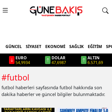
GÜNCEL
SIYASET
EKONOMI
SAĞLIK
EĞITIM
SP
EURO
DOLAR
ALTIN
54,9934
47,6987
6.571,69
#
futbol
futbol
haberleri sayfasında
futbol
hakkında son
dakika haberler ve güncel bilgiler bulunmaktadır.