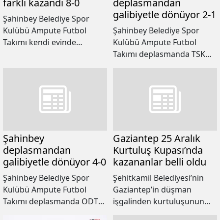
farklı kazandı 8-0
deplasmandan
galibiyetle dönüyor 2-1
Şahinbey Belediye Spor
Kulübü Ampute Futbol
Şahinbey Belediye Spor
Takımı kendi evinde
Kulübü Ampute Futbol
Sakarya Bedensel Engelliler
Takımı deplasmanda TSK
Spor Kulübü Ampute Futbol
Rehabilitasyon Merkezi
Takımı’nı 8-0 mağlup ederek
Engelli Spor Kulübü Ampute
ligdeki çıkışını sürdürdü.
Futbol Takımı’nı 2-1 mağlup
ederek haftayı galibiyetle
kapattı.
Şahinbey
Gaziantep 25 Aralık
deplasmandan
Kurtuluş Kupası’nda
galibiyetle dönüyor 4-0
kazananlar belli oldu
Şahinbey Belediye Spor
Şehitkamil Belediyesi’nin
Kulübü Ampute Futbol
Gaziantep’in düşman
Takımı deplasmanda ODTÜ
işgalinden kurtuluşunun
Teknokent Spor Kulübü
103.’ncü yıldönümü