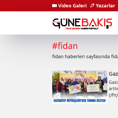
Video Galeri
Yazarlar
#
fidan
fidan
haberleri sayfasında
fid
Gaz
Gazi
artt
çift
yapt
deva