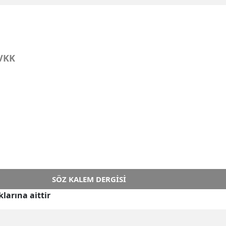
VKK
SÖZ KALEM DERGISI
larına aittir