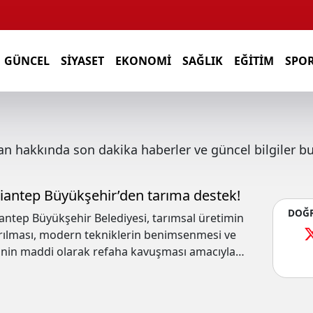
GÜNCEL
SIYASET
EKONOMI
SAĞLIK
EĞITIM
SPO
an
hakkında son dakika haberler ve güncel bilgiler b
iantep Büyükşehir’den tarıma destek!
DOĞR
antep Büyükşehir Belediyesi, tarımsal üretimin
ırılması, modern tekniklerin benimsenmesi ve
çinin maddi olarak refaha kavuşması amacıyla
ığı desteklerini ihtiyaçları karşılayacak şekilde
m ettiriyor.