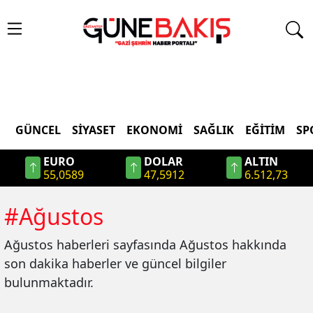
GÜNCEL
SIYASET
EKONOMI
SAĞLIK
EĞITIM
SP
EURO
DOLAR
ALTIN
55,0589
47,5912
6.512,73
#
Ağustos
Ağustos
haberleri sayfasında
Ağustos
hakkında
son dakika haberler ve güncel bilgiler
bulunmaktadır.