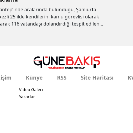
antep’inde aralarında bulunduğu, Şanlıurfa
ezli 25 ilde kendilerini kamu görevlisi olarak
tarak 116 vatandaşı dolandırdığı tespit edilen
slara yönelik düzenlenen operasyonlarda; 84
eli yakalandı.
tişim
Künye
RSS
Site Haritası
K
Video Galeri
Yazarlar