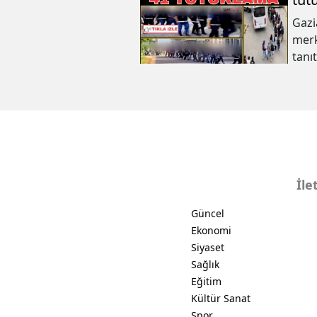
Gazi
merk
tanı
şahı
şüph
İle
Güncel
Ekonomi
Siyaset
Sağlık
Eğitim
Kültür Sanat
Spor