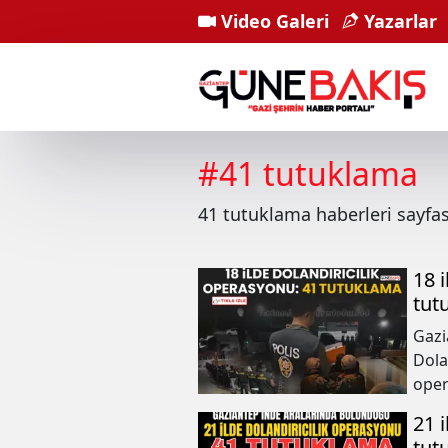
Video Galeri
Yazarlar
#
41 tutuklama
41 tutuklama
haberleri sayfa
18 
tut
Gazi
Dola
oper
21 
tut