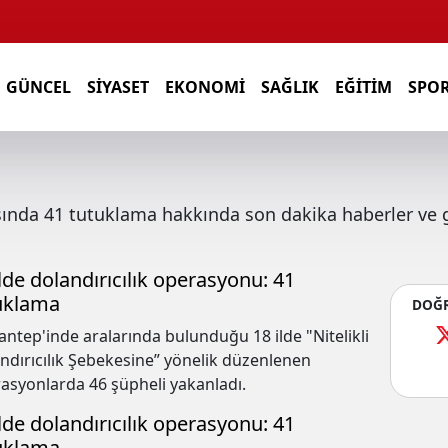
GÜNCEL
SIYASET
EKONOMI
SAĞLIK
EĞITIM
SPO
sında
41 tutuklama
hakkında son dakika haberler ve g
ilde dolandırıcılık operasyonu: 41
uklama
DOĞR
antep'inde aralarında bulunduğu 18 ilde "Nitelikli
ndırıcılık Şebekesine” yönelik düzenlenen
asyonlarda 46 şüpheli yakanladı.
ilde dolandırıcılık operasyonu: 41
uklama