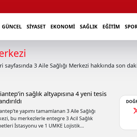
GÜNCEL
SIYASET
EKONOMI
SAĞLIK
EĞITIM
SPO
erkezi
ri sayfasında
3 Aile Sağlığı Merkezi
hakkında son dakik
iantep’in sağlık altyapısına 4 yeni tesis
andırıldı
DOĞR
antep’te yapımı tamamlanan 3 Aile Sağlığı
ezi, bu merkezlerle entegre 3 Acil Sağlık
etleri İstasyonu ve 1 UMKE Lojistik
su düzenlenen törenle hizmete açıldı.