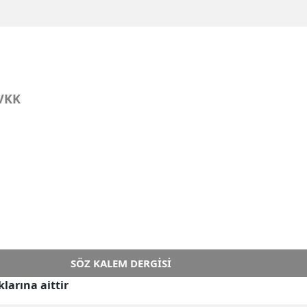
VKK
SÖZ KALEM DERGISI
larına aittir