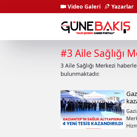
Video Galeri
Yazarlar
#
3 Aile Sağlığı M
3 Aile Sağlığı Merkezi
haberle
bulunmaktadır.
Gaz
kaz
Gazi
Merk
Hizm
Depo