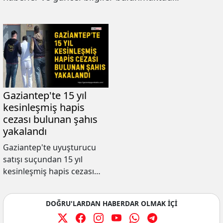
Gaziantep'te 15 yıl
kesinleşmiş hapis
cezası bulunan şahıs
yakalandı
Gaziantep'te uyuşturucu
satışı suçundan 15 yıl
kesinleşmiş hapis cezası
bulunan şahıs, jandarma
ekiplerince yakalanarak
DOĞRU'LARDAN HABERDAR OLMAK İÇİ
cezaevine gönderildi.