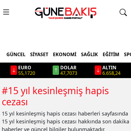
GÜNCEL
SIYASET
EKONOMI
SAĞLIK
EĞITIM
SP
EURO
DOLAR
ALTIN
55,1720
47,7073
6.658,24
#
15 yıl kesinleşmiş hapis
cezası
15 yıl kesinleşmiş hapis cezası
haberleri sayfasında
15 yıl kesinleşmiş hapis cezası
hakkında son dakika
haberler ve güncel bilgiler bulunmaktadır.